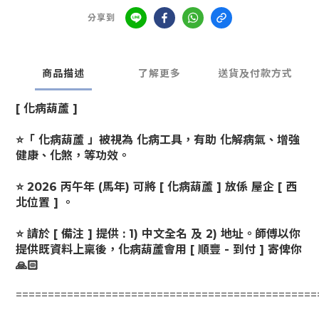
分享到
商品描述
了解更多
送貨及付款方式
[ 化病葫蘆 ]
⭐
「 化病葫蘆 」被視為 化病工具，有助 化解病氣、增強
健康、化煞，等功效。
⭐
2026
丙午年 (馬年) 可將 [ 化病葫蘆 ] 放係 屋企 [ 西
北位置 ] 。
⭐
請於 [ 備注 ] 提供 : 1) 中文全名 及 2) 地址。師傅以你
提供既資料上稟後，化病葫蘆會用 [ 順豐 - 到付 ] 寄俾你
🙏🏻
================================
======
======
===